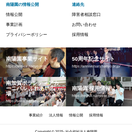
南陽園の情報公開
連絡先
情報公開
障害者相談窓口
事業計画
お問い合わせ
プライバシーポリシー
採用情報
南陽園事業サイト
50周年記念サイト
https://service.nanyo.or.jp/
https://anniversary.nanyo.or.jp/
南加賀ボランティアカ
ーニバル ふれあい広
南陽園 採用情報
場
https://recruit.nanyo.or.jp/
https://fureai.nanyo.or.jp/
事業紹介
法人情報
情報公開
採用情報
Copyright © 2025- 社会福祉法人南陽園